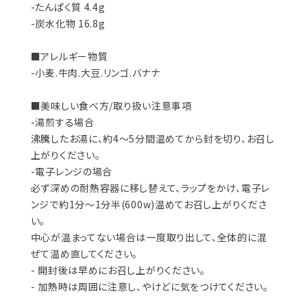
-たんぱく質 4.4g
-炭水化物 16.8g
■アレルギー物質
-小麦.牛肉.大豆.リンゴ.バナナ
■美味しい食べ方/取り扱い注意事項
-湯煎する場合
沸騰したお湯に、約4〜5分間温めてから封を切り、お召し
上がりください。
-電子レンジの場合
必ず深めの耐熱容器に移し替えて、ラップをかけ、電子レ
ンジで約1分〜1分半(600w)温めてお召し上がりくださ
い。
中心が温まってない場合は一度取り出して、全体的に混
ぜて温め直してください。
- 開封後は早めにお召し上がりください。
- 加熱時は周囲に注意し、やけどに気をつけてください。